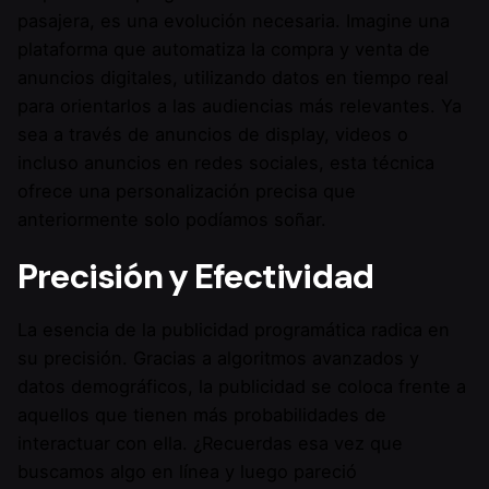
pasajera, es una evolución necesaria. Imagine una
plataforma que automatiza la compra y venta de
anuncios digitales, utilizando datos en tiempo real
para orientarlos a las audiencias más relevantes. Ya
sea a través de anuncios de display, videos o
incluso anuncios en redes sociales, esta técnica
ofrece una personalización precisa que
anteriormente solo podíamos soñar.
Precisión y Efectividad
La esencia de la publicidad programática radica en
su precisión. Gracias a algoritmos avanzados y
datos demográficos, la publicidad se coloca frente a
aquellos que tienen más probabilidades de
interactuar con ella. ¿Recuerdas esa vez que
buscamos algo en línea y luego pareció