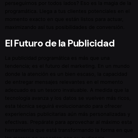
perseguirnos por todos lados? Eso es la magia de la
programática. Llega a tus clientes potenciales en el
momento exacto en que están listos para actuar,
maximizando así tus posibilidades de conversión.
El Futuro de la Publicidad
La publicidad programática es más que una
tendencia; es el futuro del marketing. En un mundo
donde la atención es un bien escaso, la capacidad
de entregar mensajes relevantes en el momento
adecuado es un tesoro invaluable. A medida que la
tecnología avanza y los datos se vuelven más ricos,
esta técnica seguirá evolucionando para ofrecer
experiencias publicitarias aún más personalizadas y
efectivas. Prepárate para aprovechar al máximo esta
herramienta que está transformando la forma en que