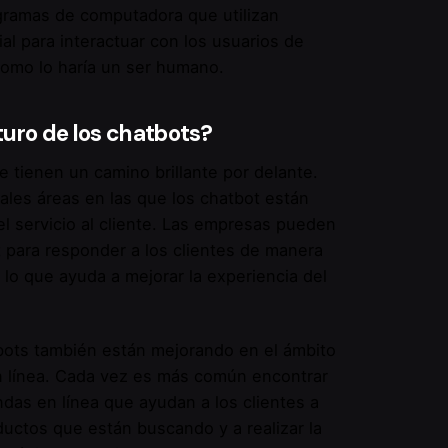
gramas de computadora que utilizan
cial para interactuar con los usuarios de
como lo haría un ser humano.
turo de los chatbots?
 tienen un camino brillante por delante.
pales áreas en las que los chatbot están
l servicio al cliente. Las empresas pueden
ot para responder a los clientes de manera
, lo que ayuda a mejorar la
experiencia del
bots también están mejorando en el ámbito
n línea. Cada vez es más común encontrar
ndas en línea que ayudan a los clientes a
ductos que están buscando y a realizar la