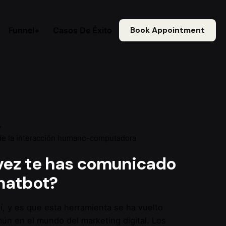
Funnel+
Casos De Éxito
Book Appointment
 de la interacción humano-computadora
vez te has comunicado
hatbot
?
í, y es que esta herramienta se ha vuelto
n en el mundo del marketing digital. Los