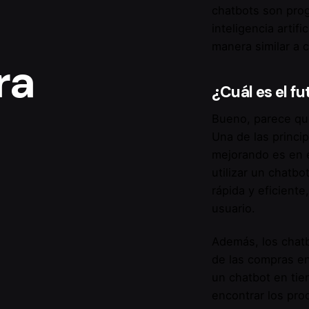
chatbots son pro
inteligencia artifi
manera similar a 
ra
¿Cuál es el fu
Bueno, parece que
Una de las princi
mejorando es en e
utilizar un chatb
rápida y eficiente
usuario
.
Además, los chat
de las compras e
un chatbot en tie
encontrar los pro