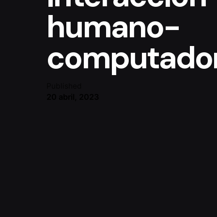
humano-
computado
Published
20 abril, 2023