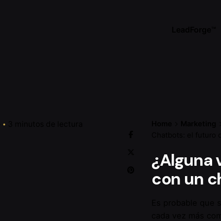
LeadForge™
e
3 minutos de lectura
Home
Marketing
Chatbots: el futuro
¿Alguna 
con un
c
Es probable que s
cada vez más comú