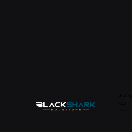
¿Por q
FAQ
Términ
Sitema