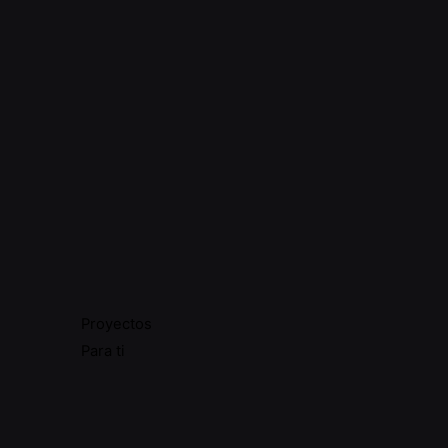
Next Post
La influencia de los
Proyectos
influencers: un análisis
Para ti
profundo del marketing
en la era digital