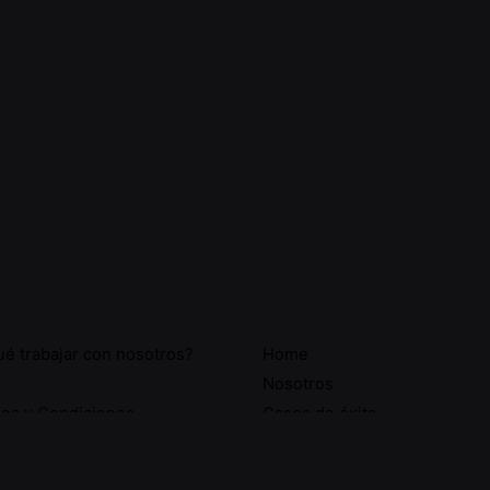
ué trabajar con nosotros?
Home
Nosotros
os y Condiciones
Casos de éxito
p
Escríbenos
WhatsApp