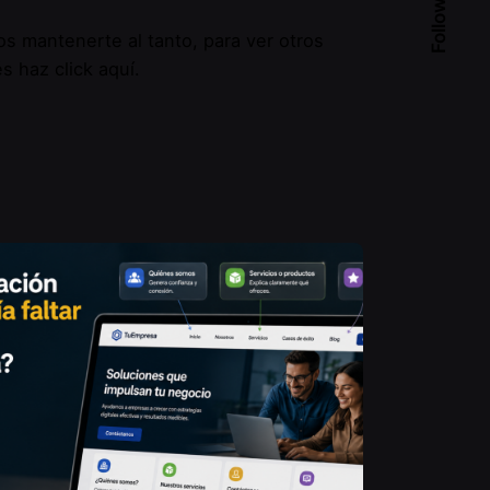
Follow Us
 mantenerte al tanto, para ver otros
és haz click
aquí
.